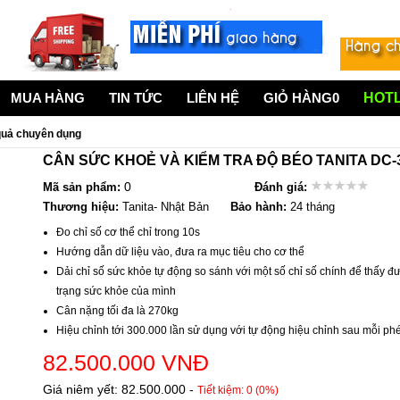
MUA HÀNG
TIN TỨC
LIÊN HỆ
GIỎ HÀNG
0
HOTL
 quả chuyên dụng
CÂN SỨC KHOẺ VÀ KIỂM TRA ĐỘ BÉO TANITA DC-
0
Mã sản phẩm:
Đánh giá:
Thương hiệu:
Tanita- Nhật Bản
Bảo hành:
24 tháng
Đo chỉ số cơ thể chỉ trong 10s
Hướng dẫn dữ liệu vào, đưa ra mục tiêu cho cơ thể
Dải chỉ số sức khỏe tự động so sánh với một số chỉ số chính để thấy đư
trạng sức khỏe của mình
Cân nặng tối đa là 270kg
Hiệu chỉnh tới 300.000 lần sử dụng với tự động hiệu chỉnh sau mỗi ph
82.500.000 VNĐ
Giá niêm yết: 82.500.000
-
Tiết kiệm: 0 (0%)