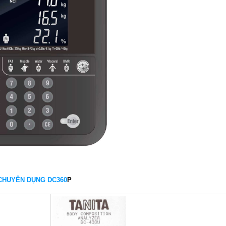
 CHUYÊN DỤNG DC360
P