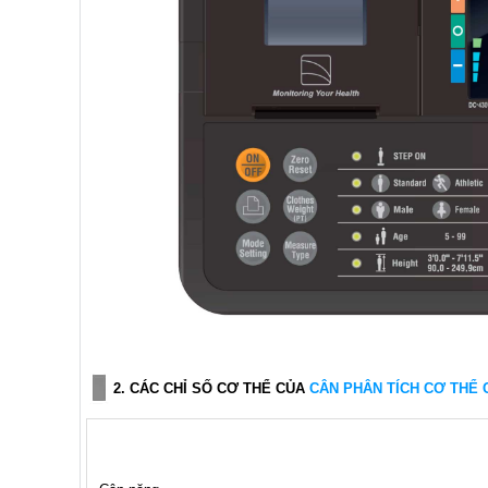
2. CÁC CHỈ SỐ CƠ THỂ CỦA
CÂN PHÂN TÍCH CƠ THỂ