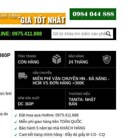
INE: 0975.411.888
360P
TÌNH TRẠNG
BẢO HÀNH
CÒN HÀNG
24 THÁNG
VẬN CHUYỂN
MIỄN PHÍ VẬN CHUYỂN HN - ĐÀ NẴNG -
HCM VS ĐƠN HÀNG >300K
ợc tình
THƯƠNG HIỆU
NĂM SẢN XUẤT
TANITA- NHẬT
DC 360P
BẢN
ép đo
Đặt mua qua Hotline: 0975.411.888
Miễn phí giao hàng trên TOÀN QUỐC
Bảo hành 5 năm tại nhà KHÁCH HÀNG
Cam kết hàng chính hãng - Đầy đủ giấy tờ CO - CQ