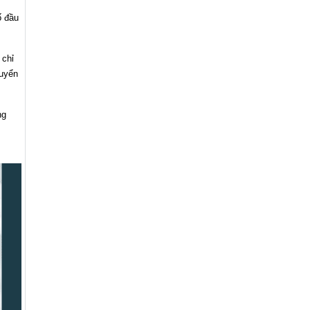
ố đầu
 chỉ
uyển
ng