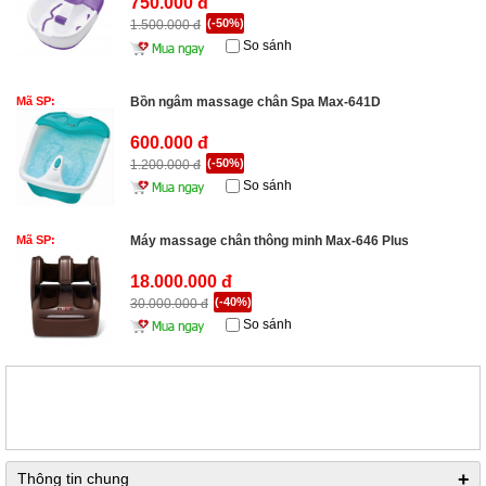
750.000 đ
(-50%)
1.500.000 đ
So sánh
Mã SP:
Bồn ngâm massage chân Spa Max-641D
600.000 đ
(-50%)
1.200.000 đ
So sánh
Mã SP:
Máy massage chân thông minh Max-646 Plus
18.000.000 đ
(-40%)
30.000.000 đ
So sánh
+
Thông tin chung