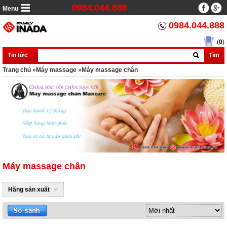
0984.044.888
Menu
0984.044.888
(
0
)
Tin tức
Tìm
Trang chủ
»
Máy massage
»
Máy massage chân
Máy massage chân
Hãng sản xuất