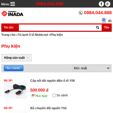
0984.044.888
Menu
0984.044.888
(
0
)
Tin tức
Tìm
Trang chủ
»
Tủ lạnh ô tô Mobicool
»
Phụ kiện
Phụ kiện
Hãng sản xuất
Mã SP:
Cáp nối dài nguồn điện ô tô Y06
500.000 đ
So sánh
Mã SP:
Bộ chuyển đổi nguồn Y50