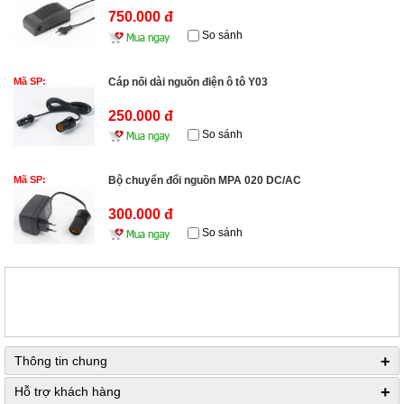
750.000 đ
So sánh
Mã SP:
Cáp nối dài nguồn điện ô tô Y03
250.000 đ
So sánh
Mã SP:
Bộ chuyển đổi nguồn MPA 020 DC/AC
300.000 đ
So sánh
+
Thông tin chung
+
Hỗ trợ khách hàng