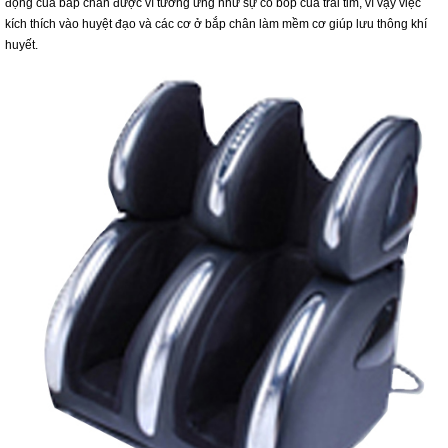
động của bắp chân được ví tương ứng như sự co bóp của trái tim, vì vậy việc
kích thích vào huyệt đạo và các cơ ở bắp chân làm mềm cơ giúp lưu thông khí
huyết.