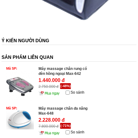
Ý KIẾN NGƯỜI DÙNG
SẢN PHẨM LIÊN QUAN
Mã SP:
Máy massage chân rung có
đèn hồng ngoại Max-642
1.440.000 đ
(-48%)
2.750.000 đ
So sánh
Mã SP:
Máy massage chân đa năng
Max-648
2.228.000 đ
(-71%)
7.800.000 đ
So sánh