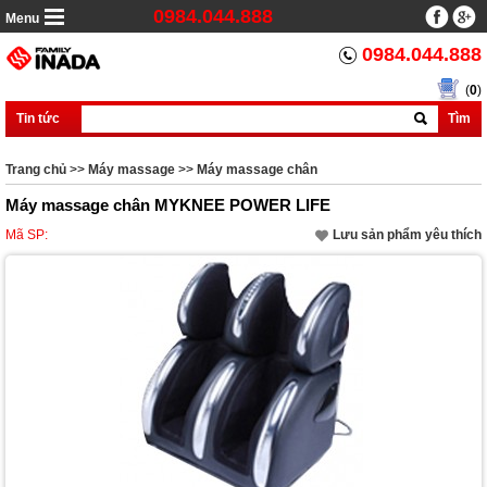
0984.044.888
Menu
0984.044.888
(
0
)
Tin tức
Tìm
Trang chủ
>>
Máy massage
>>
Máy massage chân
Máy massage chân MYKNEE POWER LIFE
Mã SP:
Lưu sản phẩm yêu thích