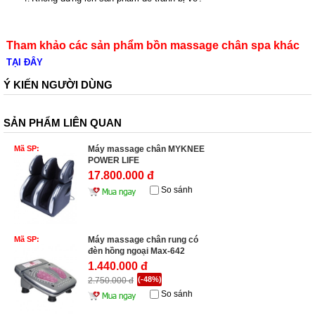
Tham khảo các sản phẩm bồn massage chân spa khác
TẠI ĐÂY
Ý KIẾN NGƯỜI DÙNG
SẢN PHẨM LIÊN QUAN
Mã SP:
Máy massage chân MYKNEE
POWER LIFE
17.800.000 đ
So sánh
Mã SP:
Máy massage chân rung có
đèn hồng ngoại Max-642
1.440.000 đ
(-48%)
2.750.000 đ
So sánh