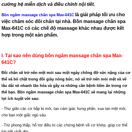
cường hệ miễn dịch và điều chỉnh nội tiết.
là giải pháp tối ưu cho
Bồn ngâm massage chân spa Max-641C
việc chăm sóc đôi chân tại nhà. Bồn massage chân spa
Max-641C có các chế độ massage khác nhau được kết
hợp trong một sản phẩm.
I. Tại sao nên dùng bồn ngâm massage chân spa Max-
641C?
Đôi chân sẽ trở nên mệt mỏi sau một ngày chống đỡ sức nặng của cơ
thể và bó chặt trong đôi giày nóng bức, nó sẽ trở nên mỏi mệt và về
lâu dài sẽ nhanh lão hóa và gây ra những căn bệnh tiềm ẩn trong cơ
thể bạn. Bồn ngâm massage chân spa Max-641C sẽ mang lại những
lợi ích tuyệt vời sau:
- Thư giãn các cơ bắp bị mỏi, tạo cảm giác hưng phấn, xua tan mệt mỏi,
cho bạn một giấc ngủ sâu.
- Trừ phong thấp, hỗ trợ điều trị các chứng bệnh về cơ khớp, giúp cơ thể
bài tiết chất độc.