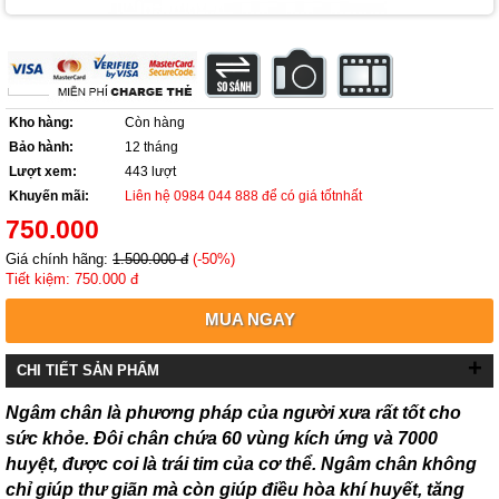
Kho hàng:
Còn hàng
Bảo hành:
12 tháng
Lượt xem:
443 lượt
Khuyến mãi:
Liên hệ 0984 044 888 để có giá tốtnhất
750.000
Giá chính hãng:
1.500.000 đ
(-50%)
Tiết kiệm: 750.000 đ
MUA NGAY
+
CHI TIẾT SẢN PHẨM
Ngâm chân là phương pháp của người xưa rất tốt cho
sức khỏe. Đôi chân chứa 60 vùng kích ứng và 7000
huyệt, được coi là trái tim của cơ thể. Ngâm chân không
chỉ giúp thư giãn mà còn giúp điều hòa khí huyết, tăng