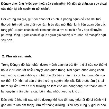
Đông y cho rằng “việc suy thoái của sinh mệnh bắt đầu từ thận, sự suy thoái
của thận lại bắt nguồn từ gót chân”.
Đối với người già, giữ đôi chân tốt chính là phòng bệnh để kéo dài tuổi
thọ
bởi trên đôi bàn chân có rất nhiều đầu mối thần kinh liên quan đến các
tạng phủ.
Ngâm chân là một kinh nghiệm được rút ra từ nền y học cổ truyền
phương Đông. Ngâm chân sẽ giúp người già bảo vệ sức khỏe, có một giấc ngủ
sâu hơn.
2. Phụ nữ sau sinh.
Trong Đông y đôi bàn chân được mệnh danh là trái tim thứ 2 của cơ thể vì
nó là vị trí của rất nhiều huyệt đạo quan trọng. Khi ngâm chân đúng cách
và thường xuyên không chỉ tốt cho đôi bàn chân mà còn tác dụng đến cả
cơ thể. Bởi khi hai bàn chân thường xuyên tiếp đất. Đất thuộc âm (-), lại
thêm sự ẩm ướt từ môi trường sẽ làm cho âm càng tăng, trở thành âm tà
là nguyên nhân gây ra các bệnh đau nhức xương
khớp…
Đặc biệt là hhụ nữ sau sinh, dương khí hao tổn suy yếu rất dễ bị bệnh khi
gặp âm tà (do ẩm thấp). Âm tất thắng dương. Điều này cũng lý giải vì sao