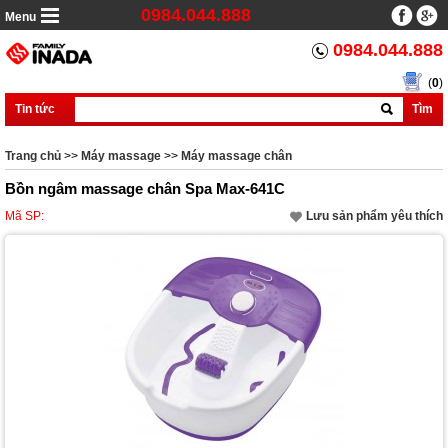
0984.044.888
Menu
0984.044.888
(
0
)
Tin tức
Tìm
Trang chủ
>>
Máy massage
>>
Máy massage chân
Bồn ngâm massage chân Spa Max-641C
Mã SP:
Lưu sản phẩm yêu thích