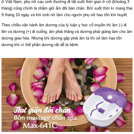
ở Việt Nam, phụ nữ sau sinh thường đi tất suốt thời gian ở cữ (khoảng 3
tháng) cũng chính là nhằm giữ ấm đôi bàn chân. Bởi suốt thời kì mang thai
9 tháng 10 ngày và khi sinh nở làm cho người phụ nữ hao tổn khí huyết.
Theo chiều vận hành âm dương của lý luận y học cổ truyền thì âm (-) đi
lên và dương (+) đi xuống, âm phải thăng và dương phải giáng làm cho âm
dương giao hòa. Nhưng khi dương gặp phải âm tà thì sẽ làm hao tổn
dương khí vì thế phần dương rất dễ bị bệnh.