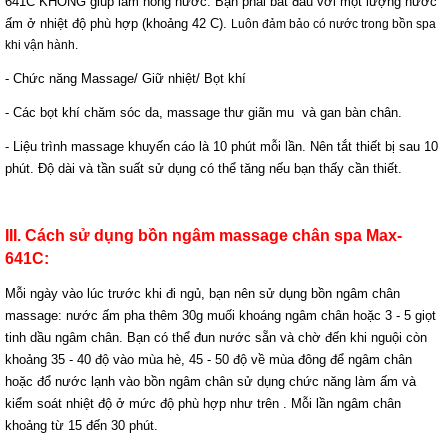
641C KHÔNG giúp làm nóng nước. Bạn phải bắt đầu với một lượng nước
ấm ở nhiệt độ phù hợp (khoảng 42 C).
Luôn đảm bảo có nước trong bồn spa
khi vận hành.
- Chức năng Massage/ Giữ nhiệt/ Bọt khí
- Các bọt khí chăm sóc da, massage thư giãn mu và gan bàn chân.
- Liệu trình massage khuyến cáo là 10 phút mỗi lần. Nên tắt thiết bị sau 10
phút. Độ dài và tần suất sử dụng có thể tăng nếu bạn thấy cần thiết.
III. Cách sử dụng bồn ngâm massage chân spa Max-
641C:
Mỗi ngày vào lúc trước khi đi ngủ, bạn nên sử dụng bồn ngâm chân
massage: nước ấm pha thêm 30g muối khoáng ngâm chân hoặc 3 - 5 giọt
tinh dầu ngâm chân. Bạn có thể đun nước sẵn và chờ đến khi nguội còn
khoảng 35 - 40 độ vào mùa hè, 45 - 50 độ về mùa đông để ngâm chân
hoặc đổ nước lạnh vào bồn ngâm chân sử dụng chức năng làm ấm và
kiểm soát nhiệt độ ở mức độ phù hợp như trên . Mỗi lần ngâm chân
khoảng từ 15 đến 30 phút.