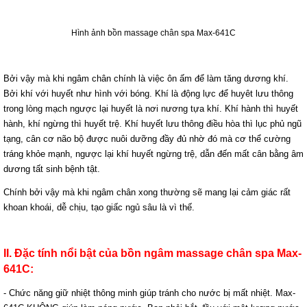
Hình ảnh bồn massage chân spa Max-641C
Bởi vậy mà khi ngâm chân chính là việc ôn ấm để làm tăng dương khí.
Bởi khí với huyết như hình với bóng. Khí là động lực để huyêt lưu thông
trong lòng mạch ngược lại huyết là nơi nương tựa khí. Khí hành thì huyết
hành, khí ngừng thì huyết trệ. Khí huyết lưu thông điều hòa thì lục phủ ngũ
tạng, cân cơ não bộ được nuôi dưỡng đầy đủ nhờ đó mà cơ thể cường
tráng khỏe mạnh, ngược lại khí huyết ngừng trệ, dẫn đến mất cân bằng âm
dương tất sinh bệnh tật.
Chính bởi vậy mà khi ngâm chân xong thường sẽ mang lại cảm giác rất
khoan khoái, dễ chịu, tạo giấc ngủ sâu là vì thế.
II. Đặc tính nổi bật của bồn ngâm massage chân spa Max-
641C:
- Chức năng giữ nhiệt thông minh giúp tránh cho nước bị mất nhiệt. Max-