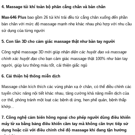
4. Massage túi khí toàn bộ phần cẳng chân và bàn chân
Max-646 Plus
bao gồm 26 túi khí trải đều từ cẳng chân xuống đến phần
bàn chân với mức độ massage mạnh nhẹ khác nhau phù hợp với nhu cầu
sử dụng của từng người
5. Con lăn 3D cho cảm giác massage thật như bàn tay người
Công nghệ massage 3D mới giúp
nhận diện các huyệt đạo và massage
chính xác huyệt đạo
cho bạn cảm giác massage thật 100% như bàn tay
người, giúp lưu thông máu tốt, cải thiện giấc ngủ
6. Cải thiện hệ thống miễn dịch
Massage chân kích thích các vùng phản xạ ở chân, có thể điều chỉnh các
tuyến chức năng nội tiết khác nhau, tăng cường khả năng miễn dịch của
cơ thể, phòng tránh một loạt các bệnh dị ứng, hen phế quản, bệnh thấp
khớp...
7. Công nghệ cảm biến hồng ngoại
cho phép người dùng điều khiển
máy từ xa bằng bảng điều khiển cầm tay mà không cần trực tiếp sử
dụng hoặc cúi với điều chỉnh chế độ massage khi đang tận hưởng