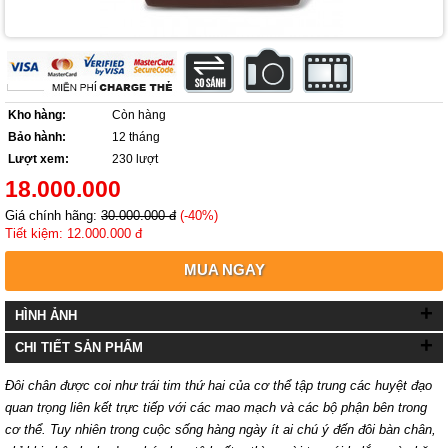
Kho hàng:
Còn hàng
Bảo hành:
12 tháng
Lượt xem:
230 lượt
18.000.000
Giá chính hãng:
30.000.000 đ
(-40%)
Tiết kiệm: 12.000.000 đ
MUA NGAY
+
HÌNH ẢNH
+
CHI TIẾT SẢN PHẨM
Đôi chân được coi như trái tim thứ hai của cơ thể tập trung các huyệt đạo
quan trọng liên kết trực tiếp với các mao mạch và các bộ phận bên trong
cơ thể. Tuy nhiên trong cuộc sống hàng ngày ít ai chú ý đến đôi bàn chân,