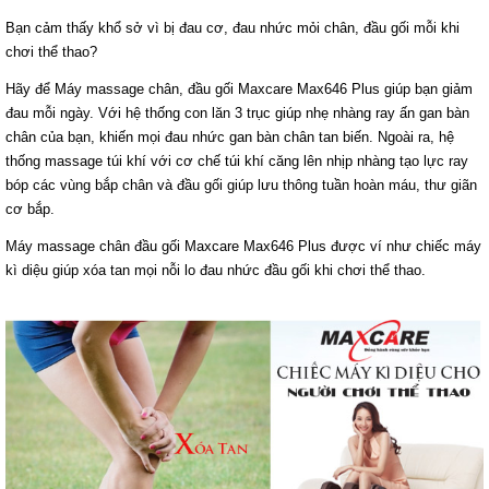
Bạn cảm thấy khổ sở vì bị đau cơ, đau nhức mỏi chân, đầu gối mỗi khi
chơi thể thao?
Hãy để Máy massage chân, đầu gối Maxcare Max646 Plus giúp bạn giảm
đau mỗi ngày. Với hệ thống con lăn 3 trục giúp nhẹ nhàng ray ấn gan bàn
chân của bạn, khiến mọi đau nhức gan bàn chân tan biến. Ngoài ra, hệ
thống massage túi khí với cơ chế túi khí căng lên nhịp nhàng tạo lực ray
bóp các vùng bắp chân và đầu gối giúp lưu thông tuần hoàn máu, thư giãn
cơ bắp.
Máy massage chân đầu gối Maxcare Max646 Plus được ví như chiếc máy
kì diệu giúp xóa tan mọi nỗi lo đau nhức đầu gối khi chơi thể thao.