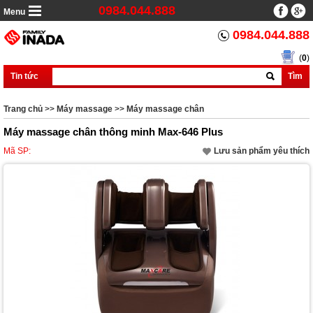
0984.044.888
Menu
0984.044.888
(
0
)
Tin tức
Tìm
Trang chủ
>>
Máy massage
>>
Máy massage chân
Máy massage chân thông minh Max-646 Plus
Mã SP:
Lưu sản phẩm yêu thích