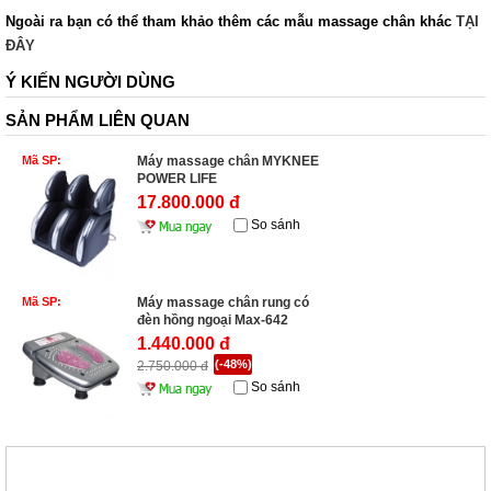
Ngoài ra bạn có thể tham khảo thêm các mẫu massage chân khác
TẠI
ĐÂY
Ý KIẾN NGƯỜI DÙNG
SẢN PHẨM LIÊN QUAN
Mã SP:
Máy massage chân MYKNEE
POWER LIFE
17.800.000 đ
So sánh
Mã SP:
Máy massage chân rung có
đèn hồng ngoại Max-642
1.440.000 đ
(-48%)
2.750.000 đ
So sánh