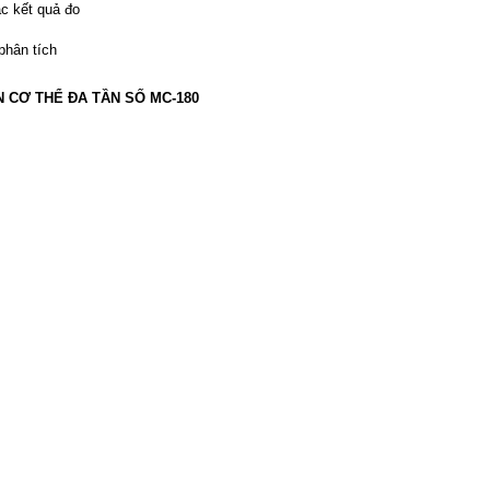
ác kết quả đo
phân tích
 CƠ THỂ ĐA TẦN SỐ MC-180