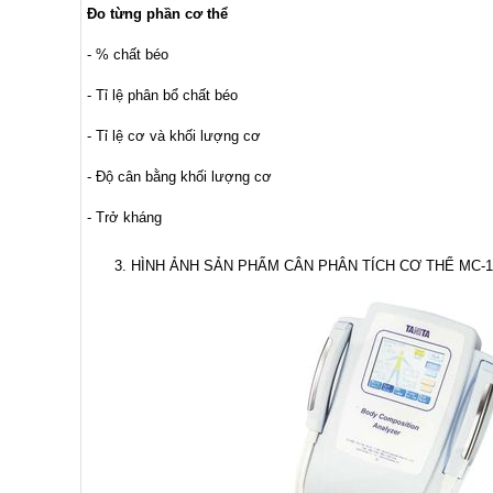
Đo từng phần cơ thể
- % chất béo
- Tỉ lệ phân bổ chất béo
- Tỉ lệ cơ và khối lượng cơ
- Độ cân bằng khối lượng cơ
- Trở kháng
3. HÌNH ẢNH SẢN PHẨM CÂN PHÂN TÍCH CƠ THỂ MC-1