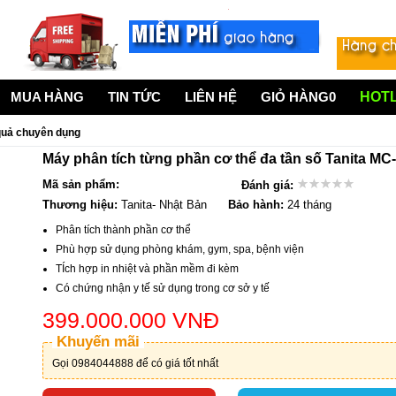
MUA HÀNG
TIN TỨC
LIÊN HỆ
GIỎ HÀNG
0
HOTL
 quả chuyên dụng
Máy phân tích từng phần cơ thể đa tần số Tanita MC
Mã sản phẩm:
Đánh giá:
Thương hiệu:
Tanita- Nhật Bản
Bảo hành:
24 tháng
Phân tích thành phần cơ thể
Phù hợp sử dụng phòng khám, gym, spa, bệnh viện
TÍch hợp in nhiệt và phần mềm đi kèm
Có chứng nhận y tế sử dụng trong cơ sở y tế
399.000.000 VNĐ
Khuyến mãi
Gọi 0984044888 để có giá tốt nhất