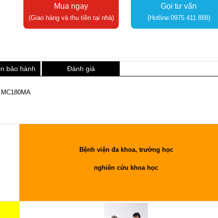
Mua ngay
Gọi tư vấn
(Giao hàng và thu tiền tại nhà)
(Hotline:0975 411 888)
in bảo hành
Đánh giá
G MC180MA
Bệnh viện đa khoa, trường học
nghiên cứu khoa học