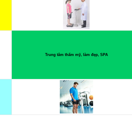
Trung tâm thẩm mỹ, làm đẹp, SPA