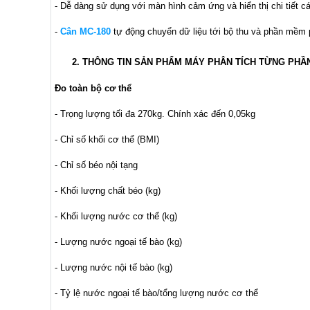
- Dễ dàng sử dụng với màn hình cảm ứng và hiển thị chi tiết c
-
Cân MC-180
tự động chuyển dữ liệu tới bộ thu và phần mềm 
2. THÔNG TIN SẢN PHẨM MÁY PHÂN TÍCH TỪNG PHẦN
Đo toàn bộ cơ thể
- Trọng lượng tối đa 270kg. Chính xác đến 0,05kg
- Chỉ số khối cơ thể (BMI)
- Chỉ số béo nội tạng
- Khối lượng chất béo (kg)
- Khối lượng nước cơ thể (kg)
- Lượng nước ngoại tế bào (kg)
- Lượng nước nội tế bào (kg)
- Tỷ lệ nước ngoại tế bào/tổng lượng nước cơ thể