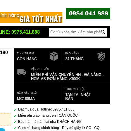
INE: 0975.411.888
-180
TÌNH TRẠNG
BẢO HÀNH
CÒN HÀNG
24 THÁNG
VẬN CHUYỂN
MIỄN PHÍ VẬN CHUYỂN HN - ĐÀ NẴNG -
HCM VS ĐƠN HÀNG >300K
THƯƠNG HIỆU
NĂM SẢN XUẤT
TANITA- NHẬT
MC180MA
BẢN
Đặt mua qua Hotline: 0975.411.888
Miễn phí giao hàng trên TOÀN QUỐC
Bảo hành 5 năm tại nhà KHÁCH HÀNG
Cam kết hàng chính hãng - Đầy đủ giấy tờ CO - CQ