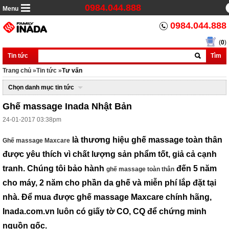
0984.044.888
Menu
0984.044.888
(
0
)
Tin tức
Tìm
Trang chủ
»
Tin tức
»
Tư vấn
Chọn danh mục tin tức
Ghế massage Inada Nhật Bản
24-01-2017 03:38pm
là thương hiệu ghế massage toàn thân
Ghế massage Maxcare
được yêu thích vì chất lượng sản phẩm tốt, giả cả cạnh
tranh. Chúng tôi bảo hành
đến 5 năm
ghế massage toàn thân
cho máy, 2 năm cho phần da ghế và miễn phí lắp đặt tại
nhà. Để mua được ghế massage Maxcare chính hãng,
Inada.com.vn luôn có giấy tờ CO, CQ để chứng minh
nguồn gốc.