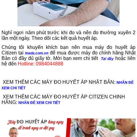
Nghỉ ngơi năm phút trước khi đo và nên đo thường xuyên 2
lần một ngày. Theo dõi các kết quả huyết áp.
Chúng tôi khuyến khích bạn nên mua máy đo huyết áp
Citizen tại
để mua được máy đo chính hãng Nhật
Inada.com.vn
Bản có đầy đủ giấy tờ. Mời bạn xem chi tiết
hoặc liên
Tại đây
hệ đến
Hotline: 0984044888
XEM THÊM CÁC MÁY ĐO HUYẾT ÁP NHẬT BẢN:
NHẤN ĐỂ
XEM CHI TIẾT
XEM THÊM CÁC MÁY ĐO HUYẾT ÁP CITIZEN CHINH
HÃNG:
NHẤN ĐỂ XEM CHI TIẾT