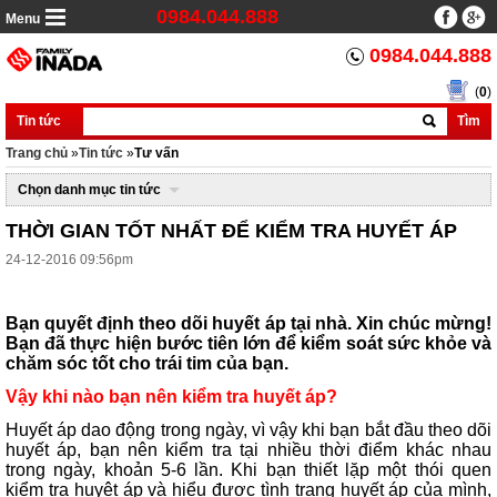
0984.044.888
Menu
0984.044.888
(
0
)
Tin tức
Tìm
Trang chủ
»
Tin tức
»
Tư vấn
Chọn danh mục tin tức
THỜI GIAN TỐT NHẤT ĐỂ KIỂM TRA HUYẾT ÁP
24-12-2016 09:56pm
Bạn
quyết
định
theo
dõi
huyết
áp
tại
nhà
. Xin
chúc
mừng
!
Bạn
đã
thực
hiện
bước
tiên
lớn
để
kiểm
soát
sức
khỏe
và
chăm
sóc
tốt
cho
trái
tim
của
bạn
.
Vậy
khi
nào
bạn
nên
kiểm
tra
huyết
áp
?
Huyết áp dao động trong ngày, vì vậy khi bạn bắt đầu theo dõi
huyết áp, bạn nên kiểm tra tại nhiều thời điểm khác nhau
trong ngày, khoản 5-6 lần. Khi bạn thiết lặp một thói quen
kiểm tra huyêt áp và hiểu được tình trạng huyết áp của mình,